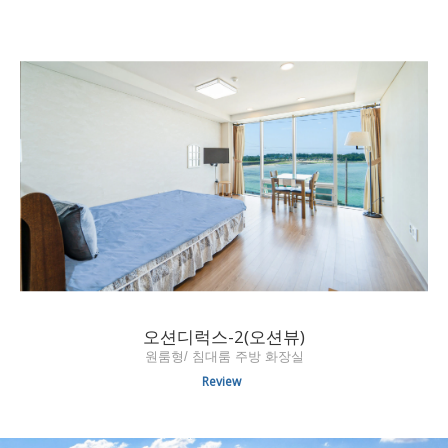
오션디럭스-2(오션뷰)
원룸형/ 침대룸 주방 화장실
Review