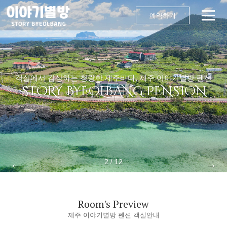
예약하기
객실에서 감상하는 청량한 제주바다, 제주 이야기별방 펜션
STORY BYEOLBANG PENSION
←
→
/
2
12
Room's Preview
제주 이야기별방 펜션 객실안내